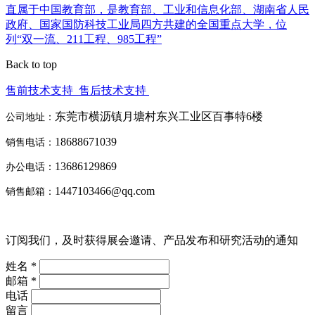
直属于中国教育部，是教育部、工业和信息化部、湖南省人民
政府、国家国防科技工业局四方共建的全国重点大学，位
列“双一流、211工程、985工程”
Back to top
售前技术支持
售后技术支持
东莞市横沥镇月塘村东兴工业区百事特6楼
公司地址：
18688671039
销售电话：
13686129869
办公电话：
1447103466@qq.com
销售邮箱：
订阅我们，及时获得展会邀请、产品发布和研究活动的通知
姓名 *
邮箱 *
电话
留言