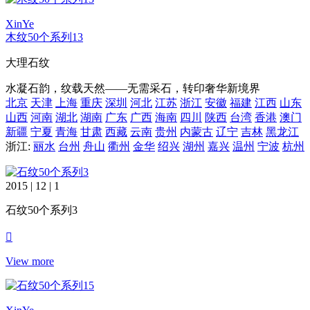
XinYe
木纹50个系列13
大理石纹
水凝石韵，纹载天然——无需采石，转印奢华新境界
北京
天津
上海
重庆
深圳
河北
江苏
浙江
安徽
福建
江西
山东
山西
河南
湖北
湖南
广东
广西
海南
四川
陕西
台湾
香港
澳门
新疆
宁夏
青海
甘肃
西藏
云南
贵州
内蒙古
辽宁
吉林
黑龙江
浙江:
丽水
台州
舟山
衢州
金华
绍兴
湖州
嘉兴
温州
宁波
杭州
2015 | 12 | 1
石纹50个系列3
View more