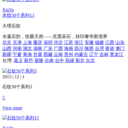
XinYe
木纹50个系列13
大理石纹
水凝石韵，纹载天然——无需采石，转印奢华新境界
北京
天津
上海
重庆
深圳
河北
江苏
浙江
安徽
福建
江西
山东
山西
河南
湖北
湖南
广东
广西
海南
四川
陕西
台湾
香港
澳门
新疆
宁夏
青海
甘肃
西藏
云南
贵州
内蒙古
辽宁
吉林
黑龙江
台湾:
嘉义
新竹
基隆
台南
台中
高雄
新北
台北
2015 | 12 | 1
石纹50个系列3
View more