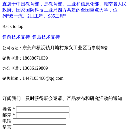
直属于中国教育部，是教育部、工业和信息化部、湖南省人民
政府、国家国防科技工业局四方共建的全国重点大学，位
列“双一流、211工程、985工程”
Back to top
售前技术支持
售后技术支持
东莞市横沥镇月塘村东兴工业区百事特6楼
公司地址：
18688671039
销售电话：
13686129869
办公电话：
1447103466@qq.com
销售邮箱：
订阅我们，及时获得展会邀请、产品发布和研究活动的通知
姓名 *
邮箱 *
电话
留言