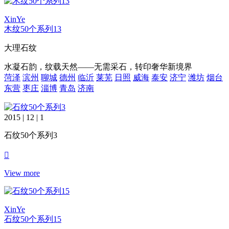
XinYe
木纹50个系列13
大理石纹
水凝石韵，纹载天然——无需采石，转印奢华新境界
菏泽
滨州
聊城
德州
临沂
莱芜
日照
威海
泰安
济宁
潍坊
烟台
东营
枣庄
淄博
青岛
济南
2015 | 12 | 1
石纹50个系列3
View more
XinYe
石纹50个系列15